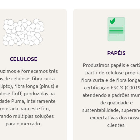
PAPÉIS
CELULOSE
Produzimos papéis e cart
uzimos e fornecemos três
partir de celulose própri
os de celulose: fibra curta
fibra curta e de fibra long
lipto), fibra longa (pinus) e
certificação FSC® (C0019
ulose fluff, produzidas na
atendendo a padrões mun
dade Puma, inteiramente
de qualidade e
rojetada para este fim,
sustentabilidade, superan
rando múltiplas soluções
expectativas dos noss
para o mercado.
clientes.