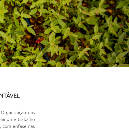
NTÁVEL
 Organização das
lano de trabalho
o, com ênfase nas