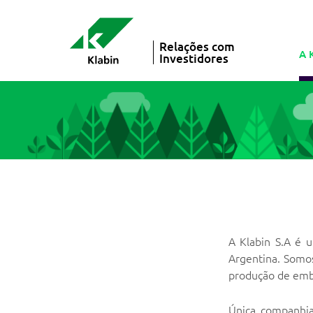
Relações com
A 
Investidores
A Klabin S.A é 
Argentina. Somos
produção de emb
Única companhia 