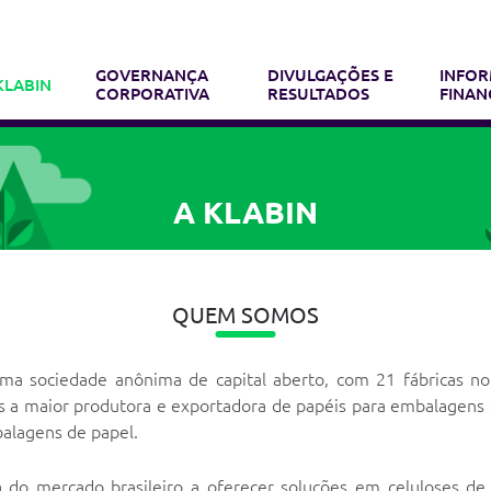
GOVERNANÇA
DIVULGAÇÕES E
INFO
KLABIN
CORPORATIVA
RESULTADOS
FINAN
A KLABIN
QUEM SOMOS
uma sociedade anônima de capital aberto, com 21 fábricas no
 a maior produtora e exportadora de papéis para embalagens d
alagens de papel.
do mercado brasileiro a oferecer soluções em celuloses de f