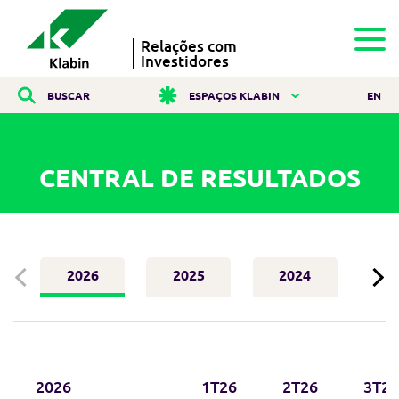
Relações com
Investidores
BUSCAR
ESPAÇOS KLABIN
EN
CENTRAL DE RESULTADOS
2026
2025
2024
2
2026
1T26
2T26
3T26